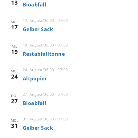
13
n
m
Bioabfall
s
w
s
t
ä
t
17. August/06:00
-
07:00
a
MO.
h
17
a
Gelber Sack
l
l
e
l
t
n
u
19. August/06:00
-
07:00
t
MI.
.
19
n
Restabfalltonne
u
g
n
A
24. August/06:00
-
07:00
g
MO.
24
n
Altpapier
e
s
n
i
27. August/06:00
-
07:00
DO.
S
c
27
Bioabfall
u
h
t
c
31. August/06:00
-
07:00
MO.
e
h
31
Gelber Sack
n
e