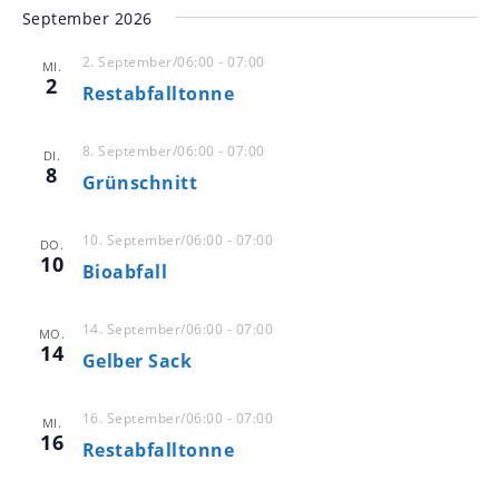
-
u
September 2026
N
n
a
2. September/06:00
-
07:00
MI.
d
v
2
Restabfalltonne
A
i
n
g
8. September/06:00
-
07:00
DI.
s
a
8
Grünschnitt
t
i
i
c
10. September/06:00
-
07:00
DO.
o
h
10
Bioabfall
n
t
e
14. September/06:00
-
07:00
MO.
14
n
Gelber Sack
,
N
16. September/06:00
-
07:00
MI.
16
a
Restabfalltonne
v