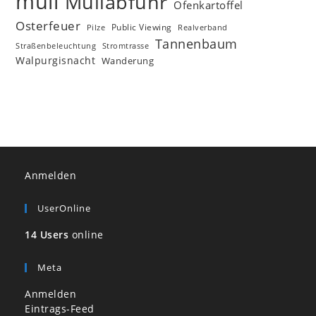
müll
Müllabfuhr
Ofenkartoffel
Osterfeuer
Public Viewing
Pilze
Realverband
Tannenbaum
Straßenbeleuchtung
Stromtrasse
Walpurgisnacht
Wanderung
Anmelden
UserOnline
14 Users
online
Meta
Anmelden
Eintrags-Feed