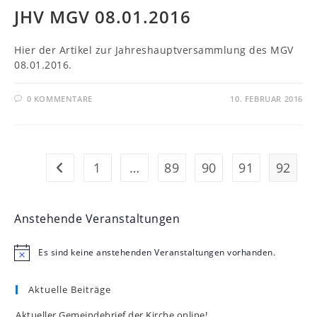
JHV MGV 08.01.2016
Hier der Artikel zur Jahreshauptversammlung des MGV
08.01.2016.
0 KOMMENTARE
10. FEBRUAR 2016
1
…
89
90
91
92
Zur vorherigen Seite
Anstehende Veranstaltungen
Es sind keine anstehenden Veranstaltungen vorhanden.
H
i
n
Aktuelle Beiträge
w
e
i
Aktueller Gemeindebrief der Kirche online!