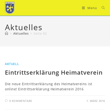
Zum
Inhalt
Menü
springen
Aktuelles
>
Aktuelles
>
Seite 92
AKTUELL
Eintrittserklärung Heimatverein
Die neue Eintrittserklärung des Heimatvereins ist
online! Eintrittserklärung Heimatverein 2016
0 KOMMENTARE
1. MÄRZ 2016