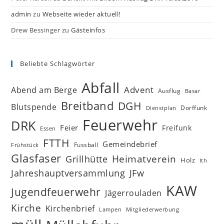
admin
zu
Webseite wieder aktuell!
Drew Bessinger
zu
Gästeinfos
Beliebte Schlagwörter
Abfall
Advent
Abend am Berge
Ausflug
Basar
Breitband
DGH
Blutspende
Dorffunk
Dienstplan
Feuerwehr
DRK
Feier
Freifunk
Essen
FTTH
Gemeindebrief
Fussball
Frühstück
Glasfaser
Heimatverein
Grillhütte
Holz
Ith
Jahreshauptversammlung
JFw
KAW
Jugendfeuerwehr
Jägerrouladen
Kirche
Kirchenbrief
Lampen
Mitgliederwerbung