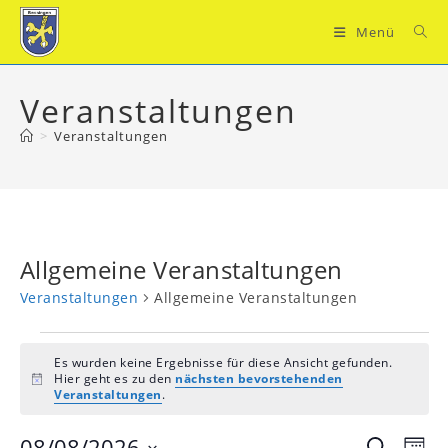
Zum
Inhalt
Menü
springen
Veranstaltungen
>
Veranstaltungen
Allgemeine Veranstaltungen
Veranstaltungen
Allgemeine Veranstaltungen
Veranstaltungen
Es wurden keine Ergebnisse für diese Ansicht gefunden.
Hier geht es zu den
nächsten bevorstehenden
H
Veranstaltungen
.
i
n
w
08/08/2026
V
V
S