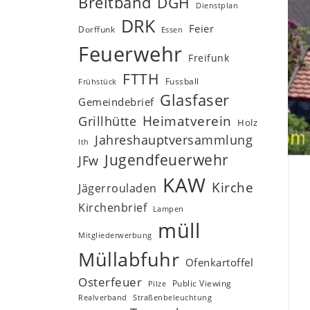
Breitband
DGH
Dienstplan
DRK
Feier
Dorffunk
Essen
Feuerwehr
Freifunk
FTTH
Fussball
Frühstück
Glasfaser
Gemeindebrief
Heimatverein
Grillhütte
Holz
Jahreshauptversammlung
Ith
Jugendfeuerwehr
JFw
KAW
Kirche
Jägerrouladen
Kirchenbrief
Lampen
müll
Mitgliederwerbung
Müllabfuhr
Ofenkartoffel
Osterfeuer
Public Viewing
Pilze
Realverband
Straßenbeleuchtung