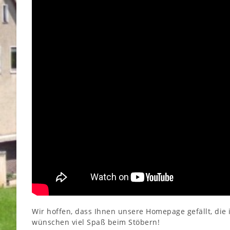
Wir hoffen, dass Ihnen unsere Homepage gefällt, die
wünschen viel Spaß beim Stöbern!