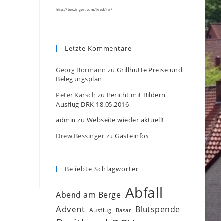
http://bessingen.com/feed/rss/
Letzte Kommentare
Georg Bormann
zu
Grillhütte Preise und
Belegungsplan
Peter Karsch
zu
Bericht mit Bildern
Ausflug DRK 18.05.2016
admin
zu
Webseite wieder aktuell!
Drew Bessinger
zu
Gästeinfos
Beliebte Schlagwörter
Abfall
Abend am Berge
Advent
Blutspende
Ausflug
Basar