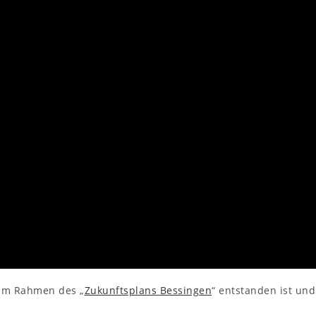
 im Rahmen des „
Zukunftsplans Bessingen
“ entstanden ist und