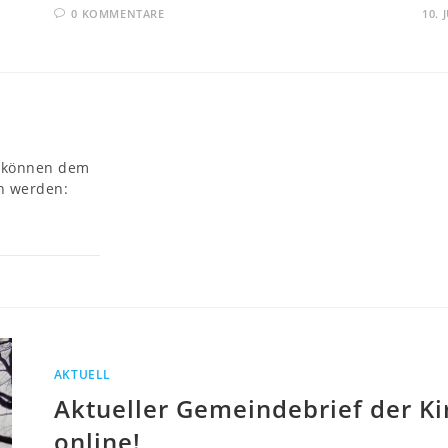
0 KOMMENTARE
10. 
s können dem
n werden:
/
AKTUELL
Aktueller Gemeindebrief der Ki
online!