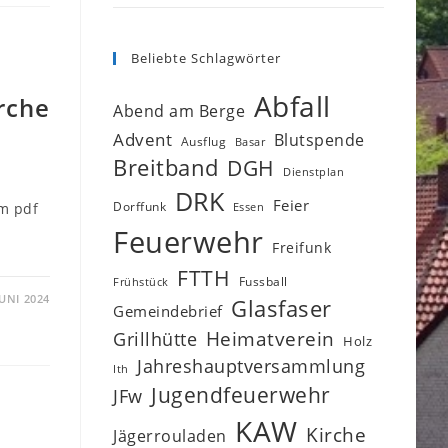
Beliebte Schlagwörter
Abfall
rche
Abend am Berge
Advent
Blutspende
Ausflug
Basar
Breitband
DGH
Dienstplan
DRK
Feier
Dorffunk
um pdf
Essen
Feuerwehr
Freifunk
FTTH
Fussball
Frühstück
JUNI 2024
Glasfaser
Gemeindebrief
Heimatverein
Grillhütte
Holz
Jahreshauptversammlung
Ith
Jugendfeuerwehr
JFw
KAW
Kirche
Jägerrouladen