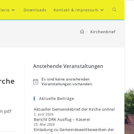
Website-
lerie
Downloads
Kontakt & Impressum
Suche
>
Kirchenbrief
umschalte
Anstehende Veranstaltungen
rche
Es sind keine anstehenden
H
Veranstaltungen vorhanden.
i
n
w
Aktuelle Beiträge
e
i
Aktueller Gemeindebrief der Kirche online!
um pdf
s
2. Juni 2026
Bericht DRK Ausflug – Käserei
25. Mai 2026
Einladung zu Gemeindewettbewerben der