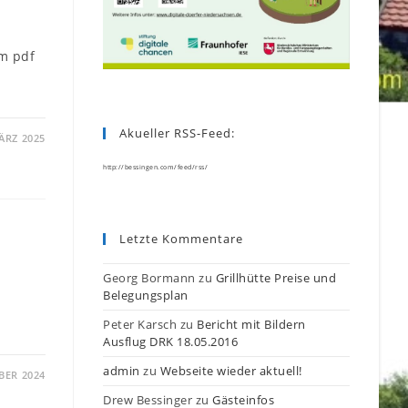
um pdf
Akueller RSS-Feed:
ÄRZ 2025
http://bessingen.com/feed/rss/
Letzte Kommentare
Georg Bormann
zu
Grillhütte Preise und
Belegungsplan
Peter Karsch
zu
Bericht mit Bildern
Ausflug DRK 18.05.2016
admin
zu
Webseite wieder aktuell!
BER 2024
Drew Bessinger
zu
Gästeinfos