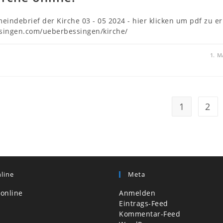
eindebrief der Kirche 03 - 05 2024 - hier klicken um pdf zu er
ssingen.com/ueberbessingen/kirche/
1. M
1
2
line
Meta
online
Anmelden
Eintrags-Feed
Kommentar-Feed