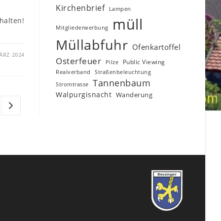
Kirchenbrief
Lampen
müll
halten!
Mitgliederwerbung
Müllabfuhr
Ofenkartoffel
ÄRZ 2024
Osterfeuer
Public Viewing
Pilze
Realverband
Straßenbeleuchtung
Tannenbaum
Stromtrasse
Walpurgisnacht
Wanderung
Zur nächsten Seite