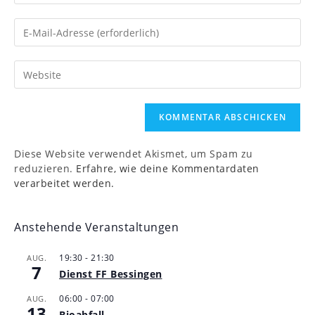
Namen
Gib
oder
deine
Benutzernamen
E-
zum
Gib
Mail-
Kommentieren
deine
Adresse
ein
Website-
zum
URL
Kommentieren
ein
ein
(optional)
Diese Website verwendet Akismet, um Spam zu
reduzieren.
Erfahre, wie deine Kommentardaten
verarbeitet werden.
Anstehende Veranstaltungen
19:30
-
21:30
AUG.
7
Dienst FF Bessingen
06:00
-
07:00
AUG.
13
Bioabfall