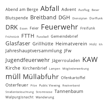
Abfall
Advent
Abend am Berge
Ausflug
Basar
Breitband
DGH
Blutspende
Dorffunk
Dienstplan
Feuerwehr
DRK
Feier
Freifunk
Essen
FTTH
Gemeindebrief
Fussball
Frühstück
Glasfaser
Heimatverein
Grillhütte
Holz
Ith
Jahreshauptversammlung
JFw
KAW
Jugendfeuerwehr
Jägerrouladen
Kirche
Kirchenbrief
Lampen
Mitgliederwerbung
müll
Müllabfuhr
Ofenkartoffel
Osterfeuer
Public Viewing
Pilze
Realverband
Tannenbaum
Straßenbeleuchtung
Stromtrasse
Walpurgisnacht
Wanderung