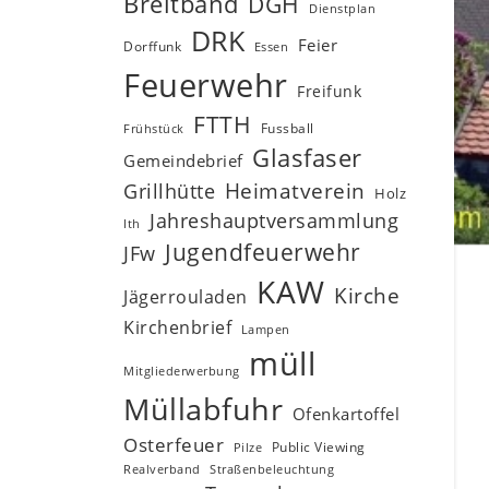
Breitband
DGH
Dienstplan
DRK
Feier
Dorffunk
Essen
Feuerwehr
Freifunk
FTTH
Fussball
Frühstück
Glasfaser
Gemeindebrief
Heimatverein
Grillhütte
Holz
Jahreshauptversammlung
Ith
Jugendfeuerwehr
JFw
KAW
Kirche
Jägerrouladen
Kirchenbrief
Lampen
müll
Mitgliederwerbung
Müllabfuhr
Ofenkartoffel
Osterfeuer
Public Viewing
Pilze
Realverband
Straßenbeleuchtung