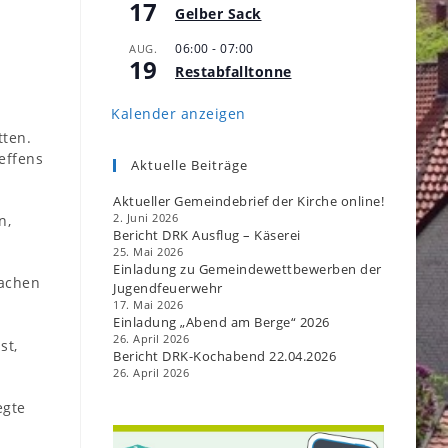
17
Gelber Sack
06:00
-
07:00
AUG.
19
Restabfalltonne
Kalender anzeigen
tten.
effens
Aktuelle Beiträge
Aktueller Gemeindebrief der Kirche online!
n,
2. Juni 2026
Bericht DRK Ausflug – Käserei
25. Mai 2026
Einladung zu Gemeindewettbewerben der
wachen
Jugendfeuerwehr
17. Mai 2026
Einladung „Abend am Berge“ 2026
26. April 2026
st,
Bericht DRK-Kochabend 22.04.2026
26. April 2026
egte