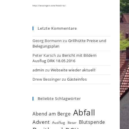
http://bessingen.com/feed/rss/
Letzte Kommentare
Georg Bormann
zu
Grillhütte Preise und
Belegungsplan
Peter Karsch
zu
Bericht mit Bildern
Ausflug DRK 18.05.2016
admin
zu
Webseite wieder aktuell!
Drew Bessinger
zu
Gästeinfos
Beliebte Schlagwörter
Abfall
Abend am Berge
Advent
Blutspende
Ausflug
Basar