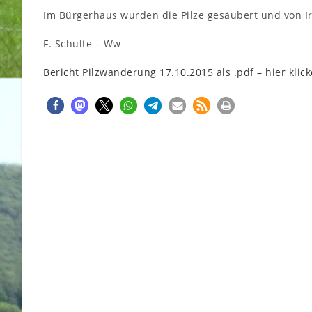
Im Bürgerhaus wurden die Pilze gesäubert und von Ir
F. Schulte – Ww
Bericht Pilzwanderung 17.10.2015 als .pdf – hier klick