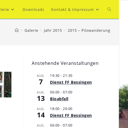
Website-
lerie
Downloads
Kontakt & Impressum
Suche
>
Galerie
>
Jahr 2015
>
2015 – Pilzwanderung
umschalte
Anstehende Veranstaltungen
19:30
-
21:30
AUG.
7
Dienst FF Bessingen
06:00
-
07:00
AUG.
13
Bioabfall
18:00
-
20:00
AUG.
14
Dienst FF Bessingen
06:00
-
07:00
AUG.