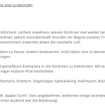
IGE EINE SLIDESHOW]
fröhlichem Lächeln erwähnen, wieviel Glück wir mal wieder ha
echnet. Jedoch einundeinhalb Stunden vor Beginn unseres Tr
Sonnenschein erwärmte etwas die nasskalte Luft.
ieben zu hause. Andere bedauerten, nicht dabei sein zu könne
gungen.
 und genießbare Exemplare in die Körbchen zu bekommen. Mit 
sogar essbare Pilze beinhaltete.
 Dachpilz, Erdstern, Ziegenlippe, Speitäubling, Hallimasch, Bovi
Wilh. Raabe-Turm“. Dort angekommen, kletterten einige Unentw
icher Ausblick war die Belohnung.