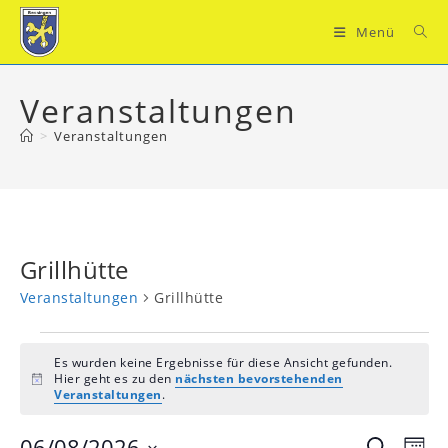
Zum
Inhalt
Menü
springen
Veranstaltungen
>
Veranstaltungen
Grillhütte
Veranstaltungen
Grillhütte
Veranstaltungen
Es wurden keine Ergebnisse für diese Ansicht gefunden.
Hier geht es zu den
nächsten bevorstehenden
H
Veranstaltungen
.
i
n
w
06/08/2026
V
V
S