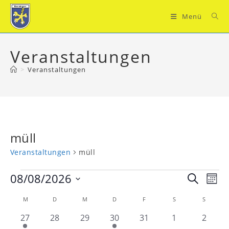
Zum
Inhalt
Menü
springen
Veranstaltungen
>
Veranstaltungen
müll
Veranstaltungen
müll
Veranstaltungen
08/08/2026
V
V
S
M
e
u
e
D
o
K
M
D
M
D
F
S
c
S
MONTAG
DIENSTAG
MITTWOCH
DONNERSTAG
FREITAG
SAMSTAG
SONN
r
a
r
n
h
t
a
a
1
0
0
1
0
0
0
a
27
28
29
30
31
1
2
a
e
u
n
t