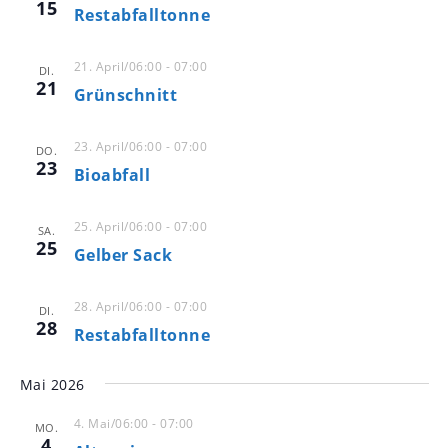
15
n
m
Restabfalltonne
s
w
s
t
ä
t
21. April/06:00
-
07:00
a
DI.
h
21
a
Grünschnitt
l
l
e
l
t
n
u
23. April/06:00
-
07:00
t
DO.
.
23
n
Bioabfall
u
g
n
A
25. April/06:00
-
07:00
g
SA.
25
n
Gelber Sack
e
s
n
i
28. April/06:00
-
07:00
DI.
S
c
28
Restabfalltonne
u
h
t
c
Mai 2026
e
h
n
4. Mai/06:00
-
07:00
e
MO.
4