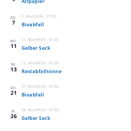
-
Altpapier
u
N
n
a
7. Mai/06:00
-
07:00
DO.
d
v
7
Bioabfall
A
i
n
g
11. Mai/06:00
-
07:00
MO.
s
a
11
Gelber Sack
t
i
i
c
13. Mai/06:00
-
07:00
MI.
o
h
13
Restabfalltonne
n
t
e
21. Mai/06:00
-
07:00
DO.
21
n
Bioabfall
,
N
26. Mai/06:00
-
07:00
DI.
26
a
Gelber Sack
v