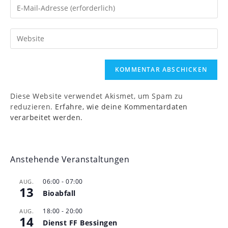
Gib
oder
deine
Benutzernamen
E-
zum
Gib
Mail-
Kommentieren
deine
Adresse
ein
Website-
zum
URL
Kommentieren
ein
ein
(optional)
Diese Website verwendet Akismet, um Spam zu
reduzieren.
Erfahre, wie deine Kommentardaten
verarbeitet werden.
Anstehende Veranstaltungen
06:00
-
07:00
AUG.
13
Bioabfall
18:00
-
20:00
AUG.
14
Dienst FF Bessingen