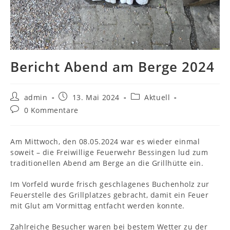
Bericht Abend am Berge 2024
Beitrags-
Beitrag
Beitrags-
admin
13. Mai 2024
Aktuell
Autor:
veröffentlicht:
Kategorie:
Beitrags-
0 Kommentare
Kommentare:
Am Mittwoch, den 08.05.2024 war es wieder einmal
soweit –
die Freiwillige Feuerwehr Bessingen lud zum
traditionellen Abend am Berge an die Grillhütte ein.
Im Vorfeld wurde frisch geschlagenes Buchenholz zur
Feuerstelle des Grillplatzes gebracht, damit ein Feuer
mit Glut am Vormittag entfacht werden konnte.
Zahlreiche Besucher waren bei bestem Wetter zu der