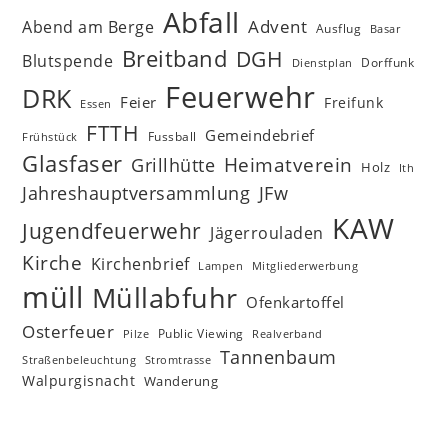
Abfall
Advent
Abend am Berge
Ausflug
Basar
Breitband
DGH
Blutspende
Dorffunk
Dienstplan
Feuerwehr
DRK
Feier
Freifunk
Essen
FTTH
Gemeindebrief
Fussball
Frühstück
Glasfaser
Heimatverein
Grillhütte
Holz
Ith
Jahreshauptversammlung
JFw
KAW
Jugendfeuerwehr
Jägerrouladen
Kirche
Kirchenbrief
Lampen
Mitgliederwerbung
müll
Müllabfuhr
Ofenkartoffel
Osterfeuer
Public Viewing
Pilze
Realverband
Tannenbaum
Straßenbeleuchtung
Stromtrasse
Walpurgisnacht
Wanderung