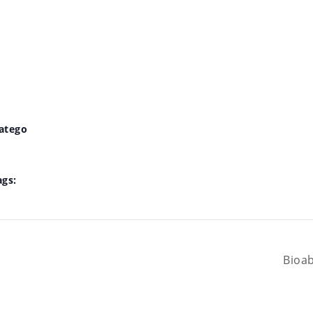
atego
ags:
Bioab