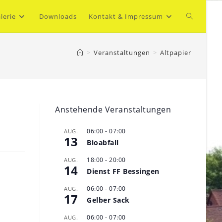
Website-
lerie
Downloads
Kontakt & Impressum
Suche
>
Veranstaltungen
>
Altpapier
umschalte
Anstehende Veranstaltungen
06:00
-
07:00
AUG.
13
Bioabfall
18:00
-
20:00
AUG.
14
Dienst FF Bessingen
06:00
-
07:00
AUG.
17
Gelber Sack
06:00
-
07:00
AUG.