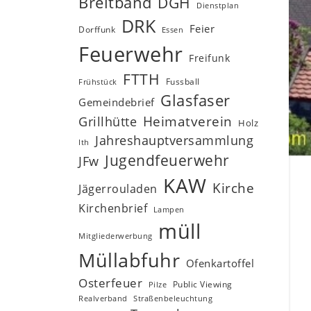
Breitband
DGH
Dienstplan
DRK
Feier
Dorffunk
Essen
Feuerwehr
Freifunk
FTTH
Fussball
Frühstück
Glasfaser
Gemeindebrief
Heimatverein
Grillhütte
Holz
Jahreshauptversammlung
Ith
Jugendfeuerwehr
JFw
KAW
Kirche
Jägerrouladen
Kirchenbrief
Lampen
müll
Mitgliederwerbung
Müllabfuhr
Ofenkartoffel
Osterfeuer
Public Viewing
Pilze
Realverband
Straßenbeleuchtung