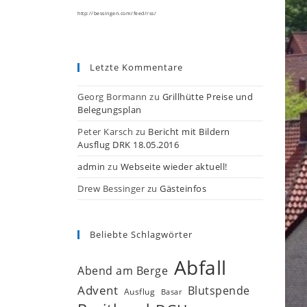
http://bessingen.com/feed/rss/
Letzte Kommentare
Georg Bormann
zu
Grillhütte Preise und
Belegungsplan
Peter Karsch
zu
Bericht mit Bildern
Ausflug DRK 18.05.2016
admin
zu
Webseite wieder aktuell!
Drew Bessinger
zu
Gästeinfos
Beliebte Schlagwörter
Abfall
Abend am Berge
Advent
Blutspende
Ausflug
Basar