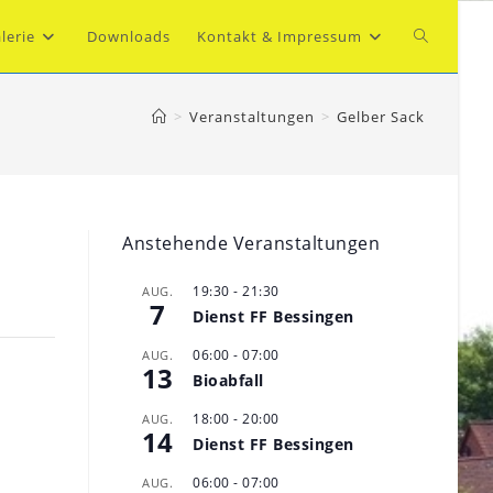
Website-
lerie
Downloads
Kontakt & Impressum
Suche
>
Veranstaltungen
>
Gelber Sack
umschalte
Anstehende Veranstaltungen
19:30
-
21:30
AUG.
7
Dienst FF Bessingen
06:00
-
07:00
AUG.
13
Bioabfall
18:00
-
20:00
AUG.
14
Dienst FF Bessingen
06:00
-
07:00
AUG.