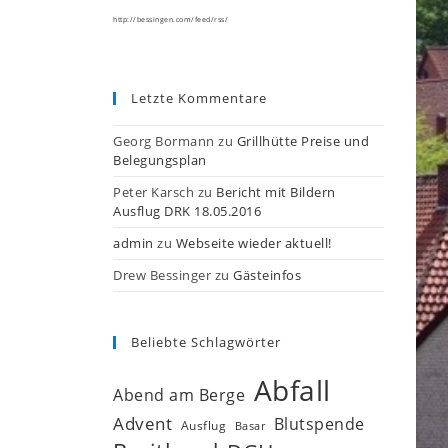
http://bessingen.com/feed/rss/
Letzte Kommentare
Georg Bormann
zu
Grillhütte Preise und
Belegungsplan
Peter Karsch
zu
Bericht mit Bildern
Ausflug DRK 18.05.2016
admin
zu
Webseite wieder aktuell!
Drew Bessinger
zu
Gästeinfos
Beliebte Schlagwörter
Abfall
Abend am Berge
Advent
Blutspende
Ausflug
Basar