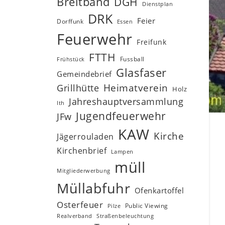
Breitband
DGH
Dienstplan
DRK
Feier
Dorffunk
Essen
Feuerwehr
Freifunk
FTTH
Fussball
Frühstück
Glasfaser
Gemeindebrief
Heimatverein
Grillhütte
Holz
Jahreshauptversammlung
Ith
Jugendfeuerwehr
JFw
KAW
Kirche
Jägerrouladen
Kirchenbrief
Lampen
müll
Mitgliederwerbung
Müllabfuhr
Ofenkartoffel
Osterfeuer
Public Viewing
Pilze
Realverband
Straßenbeleuchtung