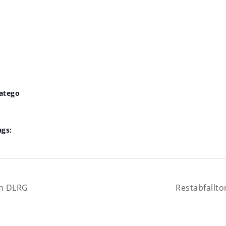
atego
ags:
em DLRG
Restabfallt