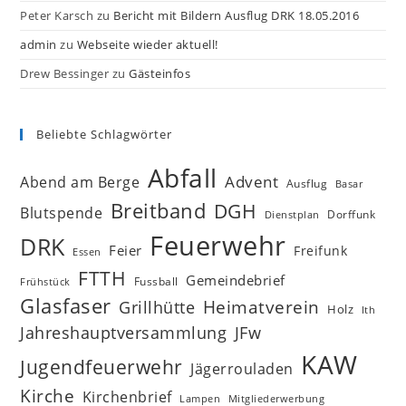
Peter Karsch
zu
Bericht mit Bildern Ausflug DRK 18.05.2016
admin
zu
Webseite wieder aktuell!
Drew Bessinger
zu
Gästeinfos
Beliebte Schlagwörter
Abfall
Advent
Abend am Berge
Ausflug
Basar
Breitband
DGH
Blutspende
Dorffunk
Dienstplan
Feuerwehr
DRK
Feier
Freifunk
Essen
FTTH
Gemeindebrief
Fussball
Frühstück
Glasfaser
Heimatverein
Grillhütte
Holz
Ith
Jahreshauptversammlung
JFw
KAW
Jugendfeuerwehr
Jägerrouladen
Kirche
Kirchenbrief
Lampen
Mitgliederwerbung