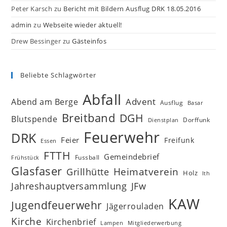
Peter Karsch
zu
Bericht mit Bildern Ausflug DRK 18.05.2016
admin
zu
Webseite wieder aktuell!
Drew Bessinger
zu
Gästeinfos
Beliebte Schlagwörter
Abfall
Advent
Abend am Berge
Ausflug
Basar
Breitband
DGH
Blutspende
Dorffunk
Dienstplan
Feuerwehr
DRK
Feier
Freifunk
Essen
FTTH
Gemeindebrief
Fussball
Frühstück
Glasfaser
Heimatverein
Grillhütte
Holz
Ith
Jahreshauptversammlung
JFw
KAW
Jugendfeuerwehr
Jägerrouladen
Kirche
Kirchenbrief
Lampen
Mitgliederwerbung